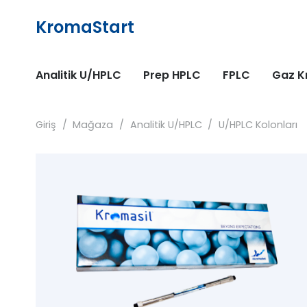
KromaStart
Analitik U/HPLC
Prep HPLC
FPLC
Gaz K
Giriş
/
Mağaza
/
Analitik U/HPLC
/
U/HPLC Kolonları