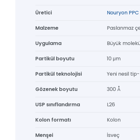
mm,
Üretici
Nouryon PPC 
1/pk
adet
Malzeme
Paslanmaz çe
Uygulama
Büyük molekül
Partikül boyutu
10 μm
Partikül teknolojisi
Yeni nesil tip-b
Gözenek boyutu
300 Å
USP sınıflandırma
L26
Kolon formatı
Kolon
Menşei
İsveç