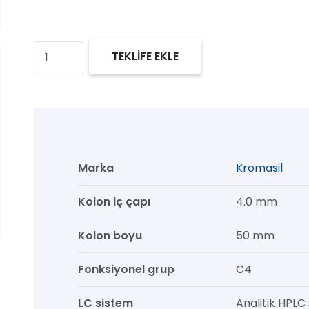
Kromasil
TEKLİFE EKLE
300
C4
HPLC
Kolon,
300
Marka
Kromasil
Å,
10
Kolon iç çapı
4.0 mm
µm,
Kolon boyu
50 mm
4.0
mm
Fonksiyonel grup
C4
x
50
LC sistem
Analitik HPLC