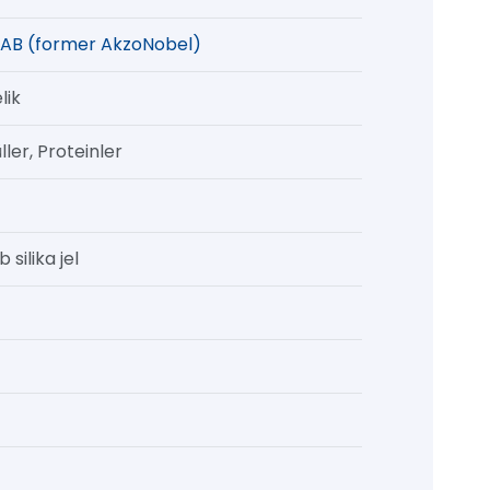
AB (former AkzoNobel)
lik
ler, Proteinler
 silika jel