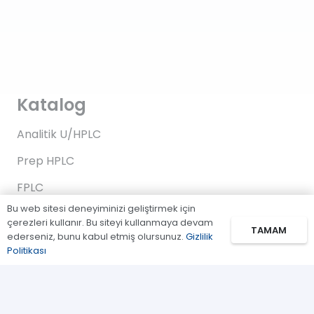
Katalog
Analitik U/HPLC
Prep HPLC
FPLC
Bu web sitesi deneyiminizi geliştirmek için
Gaz Kromatografi
çerezleri kullanır. Bu siteyi kullanmaya devam
TAMAM
ederseniz, bunu kabul etmiş olursunuz.
Gizlilik
Standartlar/Reaktifler
Politikası
Uygulama Kitleri