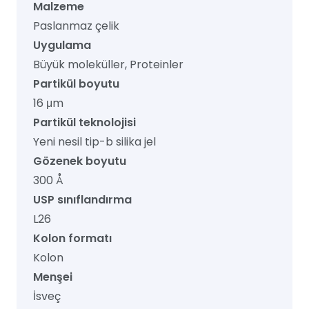
Malzeme
Paslanmaz çelik
Uygulama
Büyük moleküller, Proteinler
Partikül boyutu
16 μm
Partikül teknolojisi
Yeni nesil tip-b silika jel
Gözenek boyutu
300 Å
USP sınıflandırma
L26
Kolon formatı
Kolon
Menşei
İsveç