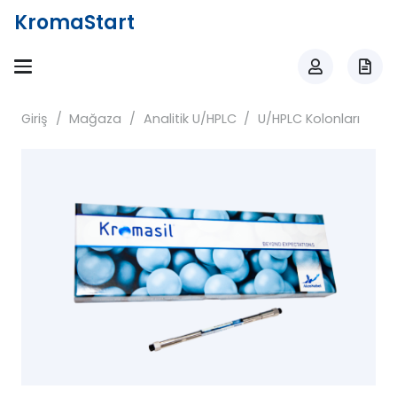
KromaStart
Giriş
/
Mağaza
/
Analitik U/HPLC
/
U/HPLC Kolonları