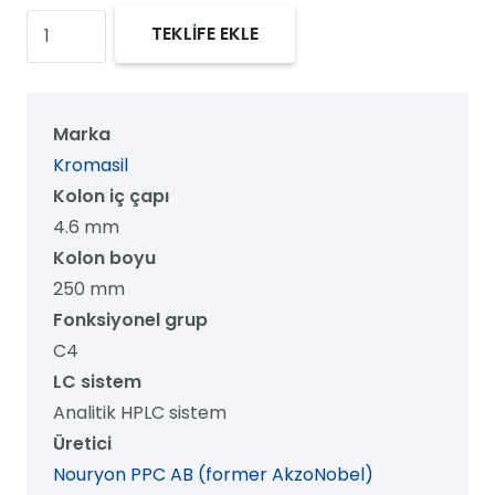
Kromasil
TEKLİFE EKLE
300
C4
HPLC
Marka
Kolon,
Kromasil
300
Kolon iç çapı
Å,
4.6 mm
16
Kolon boyu
µm,
250 mm
4.6
Fonksiyonel grup
mm
C4
x
LC sistem
250
Analitik HPLC sistem
mm,
Üretici
1/pk
Nouryon PPC AB (former AkzoNobel)
adet