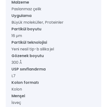
Malzeme
Paslanmaz çelik
Uygulama
Büyük moleküller, Proteinler
Partikül boyutu
16 μm
Partikül teknolojisi
Yeni nesil tip-b silika jel
Gözenek boyutu
300 Å
USP sınıflandırma
L7
Kolon formatı
Kolon
Menşei
İsveç