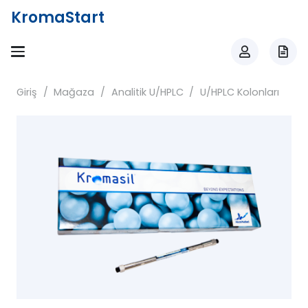
KromaStart
Giriş
/
Mağaza
/
Analitik U/HPLC
/
U/HPLC Kolonları