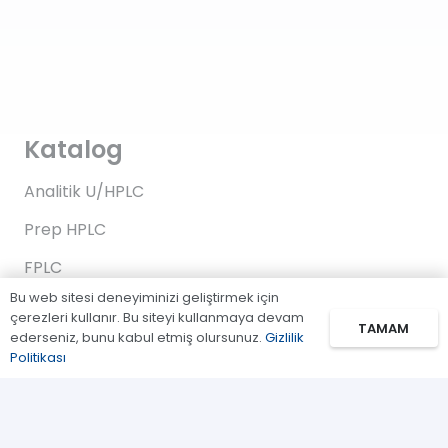
Katalog
Analitik U/HPLC
Prep HPLC
FPLC
Bu web sitesi deneyiminizi geliştirmek için
Gaz Kromatografi
çerezleri kullanır. Bu siteyi kullanmaya devam
TAMAM
ederseniz, bunu kabul etmiş olursunuz.
Gizlilik
Standartlar/Reaktifler
Politikası
Uygulama Kitleri