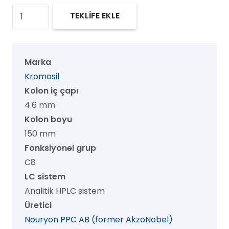
Kromasil
TEKLİFE EKLE
300
C8
HPLC
Marka
Kolon,
Kromasil
300
Kolon iç çapı
Å,
4.6 mm
16
Kolon boyu
µm,
150 mm
4.6
Fonksiyonel grup
mm
C8
x
LC sistem
150
Analitik HPLC sistem
mm,
Üretici
1/pk
Nouryon PPC AB (former AkzoNobel)
adet