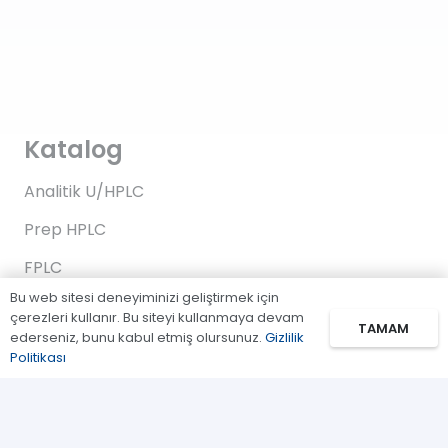
Katalog
Analitik U/HPLC
Prep HPLC
FPLC
Bu web sitesi deneyiminizi geliştirmek için
Gaz Kromatografi
çerezleri kullanır. Bu siteyi kullanmaya devam
TAMAM
ederseniz, bunu kabul etmiş olursunuz.
Gizlilik
Standartlar/Reaktifler
Politikası
Uygulama Kitleri