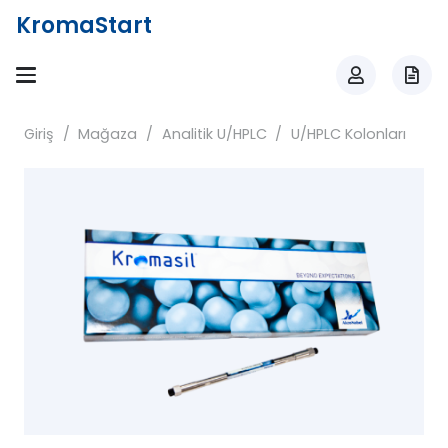
KromaStart
Giriş
/
Mağaza
/
Analitik U/HPLC
/
U/HPLC Kolonları