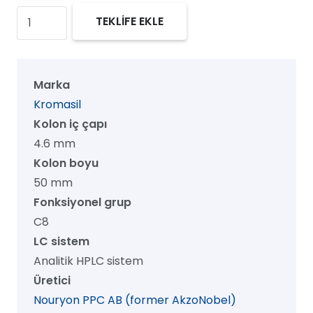
Kromasil
TEKLİFE EKLE
300
C8
HPLC
Marka
Kolon,
Kromasil
300
Kolon iç çapı
Å,
4.6 mm
5
Kolon boyu
µm,
50 mm
4.6
Fonksiyonel grup
mm
C8
x
LC sistem
50
Analitik HPLC sistem
mm,
Üretici
1/pk
Nouryon PPC AB (former AkzoNobel)
adet