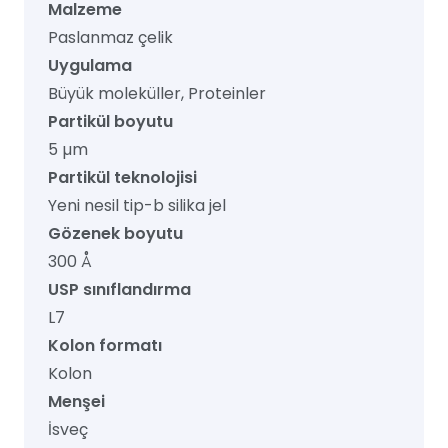
Malzeme
Paslanmaz çelik
Uygulama
Büyük moleküller, Proteinler
Partikül boyutu
5 µm
Partikül teknolojisi
Yeni nesil tip-b silika jel
Gözenek boyutu
300 Å
USP sınıflandırma
L7
Kolon formatı
Kolon
Menşei
İsveç