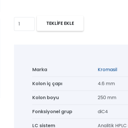
Kromasil
TEKLİFE EKLE
300
diC4
HPLC
Kolon,
300
Marka
Kromasil
Å,
10
Kolon iç çapı
4.6 mm
µm,
Kolon boyu
250 mm
4.6
mm
Fonksiyonel grup
diC4
x
250
LC sistem
Analitik HPLC