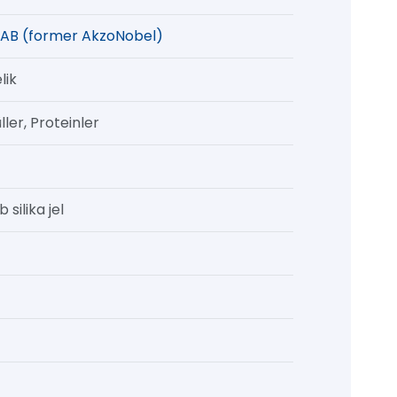
AB (former AkzoNobel)
lik
ler, Proteinler
 silika jel