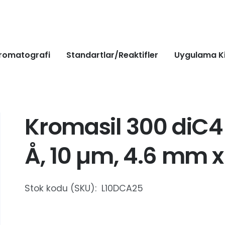
romatografi
Standartlar/Reaktifler
Uygulama Ki
Kromasil 300 diC4
Å, 10 µm, 4.6 mm 
Stok kodu (SKU):
L10DCA25