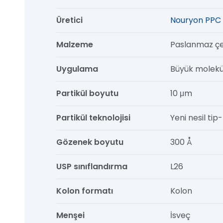
mm,
Üretici
Nouryon PPC 
1/pk
adet
Malzeme
Paslanmaz çe
Uygulama
Büyük molekül
Partikül boyutu
10 μm
Partikül teknolojisi
Yeni nesil tip-b
Gözenek boyutu
300 Å
USP sınıflandırma
L26
Kolon formatı
Kolon
Menşei
İsveç