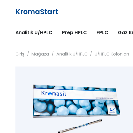
KromaStart
Analitik U/HPLC
Prep HPLC
FPLC
Gaz K
Giriş
/
Mağaza
/
Analitik U/HPLC
/
U/HPLC Kolonları