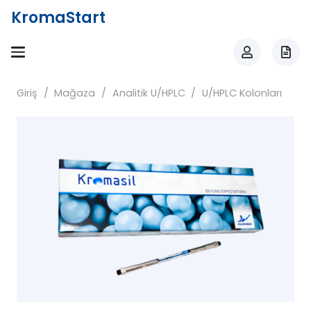
KromaStart
Giriş
/
Mağaza
/
Analitik U/HPLC
/
U/HPLC Kolonları