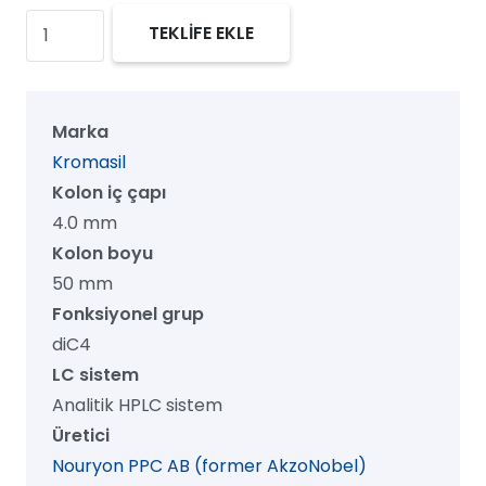
Kromasil
TEKLİFE EKLE
300
diC4
HPLC
Marka
Kolon,
Kromasil
300
Kolon iç çapı
Å,
4.0 mm
16
Kolon boyu
µm,
50 mm
4.0
Fonksiyonel grup
mm
diC4
x
LC sistem
50
Analitik HPLC sistem
mm,
Üretici
1/pk
Nouryon PPC AB (former AkzoNobel)
adet