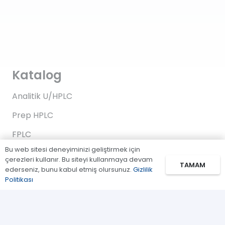
Katalog
Analitik U/HPLC
Prep HPLC
FPLC
Bu web sitesi deneyiminizi geliştirmek için
Gaz Kromatografi
çerezleri kullanır. Bu siteyi kullanmaya devam
TAMAM
ederseniz, bunu kabul etmiş olursunuz.
Gizlilik
Standartlar/Reaktifler
Politikası
Uygulama Kitleri