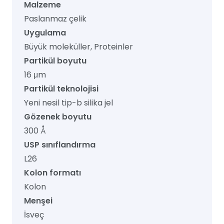
Malzeme
Paslanmaz çelik
Uygulama
Büyük moleküller, Proteinler
Partikül boyutu
16 μm
Partikül teknolojisi
Yeni nesil tip-b silika jel
Gözenek boyutu
300 Å
USP sınıflandırma
L26
Kolon formatı
Kolon
Menşei
İsveç