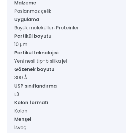
Malzeme
Paslanmaz çelik
Uygulama
Büyük moleküller, Proteinler
Partikül boyutu
10 μm
Partikül teknolojisi
Yeni nesil tip-b silika jel
Gözenek boyutu
300 Å
USP sınıflandırma
L3
Kolon formatı
Kolon
Menşei
İsveç