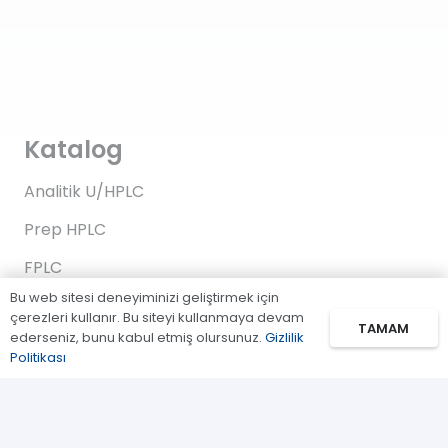
Katalog
Analitik U/HPLC
Prep HPLC
FPLC
Bu web sitesi deneyiminizi geliştirmek için
Gaz Kromatografi
çerezleri kullanır. Bu siteyi kullanmaya devam
TAMAM
ederseniz, bunu kabul etmiş olursunuz.
Gizlilik
Standartlar/Reaktifler
Politikası
Uygulama Kitleri