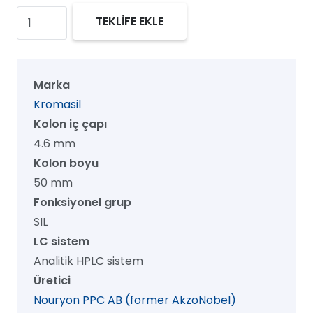
Kromasil
TEKLİFE EKLE
300
SIL
HPLC
Marka
Kolon,
Kromasil
300
Kolon iç çapı
Å,
4.6 mm
10
Kolon boyu
µm,
50 mm
4.6
Fonksiyonel grup
mm
SIL
x
LC sistem
50
Analitik HPLC sistem
mm,
Üretici
1/pk
Nouryon PPC AB (former AkzoNobel)
adet