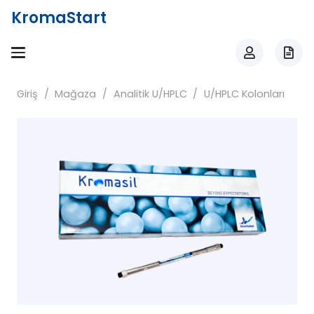
KromaStart
Giriş
/
Mağaza
/
Analitik U/HPLC
/
U/HPLC Kolonları