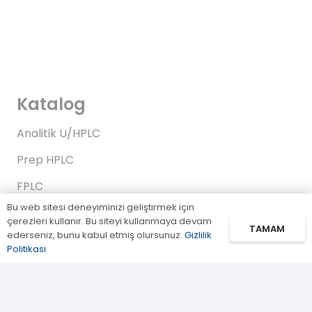
Katalog
Analitik U/HPLC
Prep HPLC
FPLC
Bu web sitesi deneyiminizi geliştirmek için
Gaz Kromatografi
çerezleri kullanır. Bu siteyi kullanmaya devam
TAMAM
ederseniz, bunu kabul etmiş olursunuz.
Gizlilik
Standartlar/Reaktifler
Politikası
Uygulama Kitleri