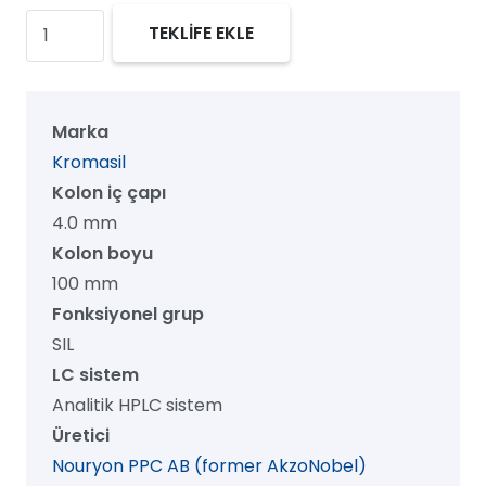
Kromasil
TEKLİFE EKLE
300
SIL
HPLC
Marka
Kolon,
Kromasil
300
Kolon iç çapı
Å,
4.0 mm
5
Kolon boyu
µm,
100 mm
4.0
Fonksiyonel grup
mm
SIL
x
LC sistem
100
Analitik HPLC sistem
mm,
Üretici
1/pk
Nouryon PPC AB (former AkzoNobel)
adet