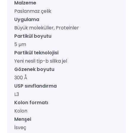
Malzeme
Paslanmaz çelik
Uygulama
Büyük moleküller, Proteinler
Partikül boyutu
5 µm
Partikül teknolojisi
Yeni nesil tip-b silika jel
Gözenek boyutu
300 Å
USP sınıflandırma
L3
Kolon formatı
Kolon
Menşei
İsveç