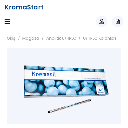
KromaStart
Giriş
/
Mağaza
/
Analitik U/HPLC
/
U/HPLC Kolonları