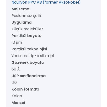
Nouryon PPC AB (former AkzoNobel)
adet
Malzeme
Paslanmaz çelik
Uygulama
Küçük moleküller
Partikül boyutu
10 μm
Partikül teknolojisi
Yeni nesil tip-b silika jel
Gözenek boyutu
60 Å
USP sınıflandırma
L10
Kolon formatı
Kolon
Menşei