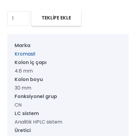
Kromasil
TEKLİFE EKLE
60
CN
HPLC
Marka
Kolon,
Kromasil
60
Kolon iç çapı
Å,
4.6 mm
10
Kolon boyu
µm,
30 mm
4.6
Fonksiyonel grup
mm
CN
x
LC sistem
30
Analitik HPLC sistem
mm,
Üretici
1/pk