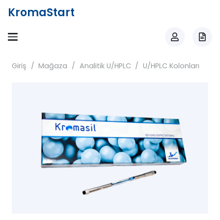
KromaStart
Giriş
/
Mağaza
/
Analitik U/HPLC
/
U/HPLC Kolonları