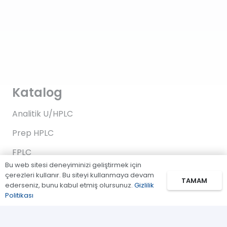
Katalog
Analitik U/HPLC
Prep HPLC
FPLC
Bu web sitesi deneyiminizi geliştirmek için
Gaz Kromatografi
çerezleri kullanır. Bu siteyi kullanmaya devam
TAMAM
ederseniz, bunu kabul etmiş olursunuz.
Gizlilik
Standartlar/Reaktifler
Politikası
Uygulama Kitleri