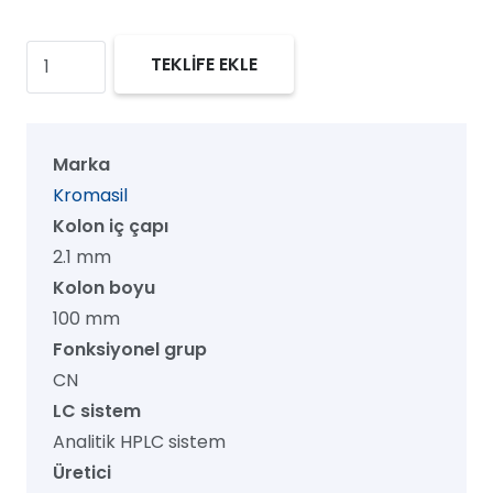
Kromasil
TEKLİFE EKLE
60
CN
HPLC
Marka
Kolon,
Kromasil
60
Kolon iç çapı
Å,
2.1 mm
5
Kolon boyu
µm,
100 mm
2.1
Fonksiyonel grup
mm
CN
x
LC sistem
100
Analitik HPLC sistem
mm,
Üretici
1/pk