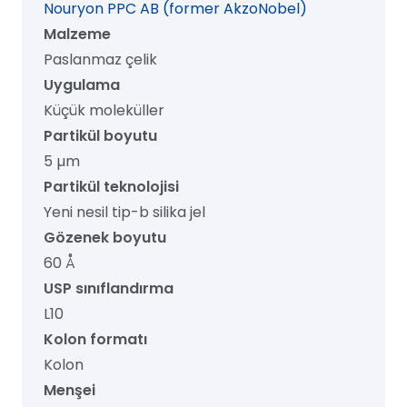
Nouryon PPC AB (former AkzoNobel)
adet
Malzeme
Paslanmaz çelik
Uygulama
Küçük moleküller
Partikül boyutu
5 µm
Partikül teknolojisi
Yeni nesil tip-b silika jel
Gözenek boyutu
60 Å
USP sınıflandırma
L10
Kolon formatı
Kolon
Menşei