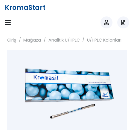
KromaStart
Giriş
/
Mağaza
/
Analitik U/HPLC
/
U/HPLC Kolonları