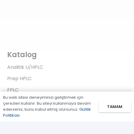
Katalog
Analitik U/HPLC
Prep HPLC
FPLC
Bu web sitesi deneyiminizi geliştirmek için
Gaz Kromatografi
çerezleri kullanır. Bu siteyi kullanmaya devam
TAMAM
ederseniz, bunu kabul etmiş olursunuz.
Gizlilik
Standartlar/Reaktifler
Politikası
Uygulama Kitleri