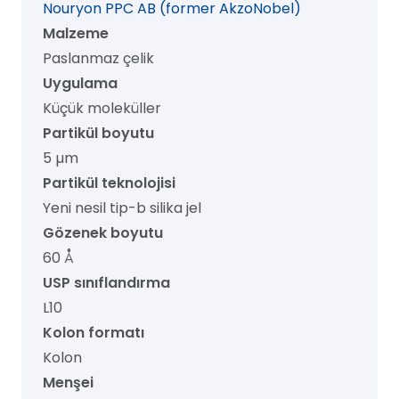
Nouryon PPC AB (former AkzoNobel)
adet
Malzeme
Paslanmaz çelik
Uygulama
Küçük moleküller
Partikül boyutu
5 µm
Partikül teknolojisi
Yeni nesil tip-b silika jel
Gözenek boyutu
60 Å
USP sınıflandırma
L10
Kolon formatı
Kolon
Menşei