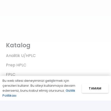
Katalog
Analitik U/HPLC
Prep HPLC
FPLC
Bu web sitesi deneyiminizi geliştirmek için
Gaz Kromatografi
çerezleri kullanır. Bu siteyi kullanmaya devam
TAMAM
ederseniz, bunu kabul etmiş olursunuz.
Gizlilik
Standartlar/Reaktifler
Politikası
Uygulama Kitleri