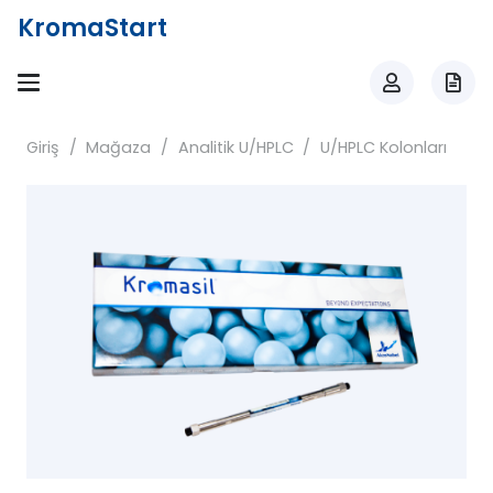
KromaStart
Giriş
/
Mağaza
/
Analitik U/HPLC
/
U/HPLC Kolonları