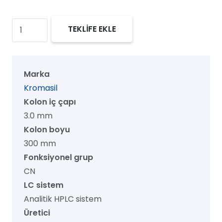
Kromasil
TEKLİFE EKLE
60
CN
HPLC
Marka
Kolon,
Kromasil
60
Kolon iç çapı
Å,
3.0 mm
5
Kolon boyu
µm,
300 mm
3.0
Fonksiyonel grup
mm
CN
x
LC sistem
300
Analitik HPLC sistem
mm,
Üretici
1/pk