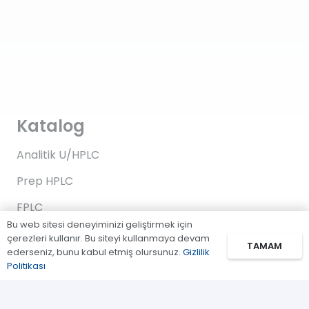
Katalog
Analitik U/HPLC
Prep HPLC
FPLC
Bu web sitesi deneyiminizi geliştirmek için
Gaz Kromatografi
çerezleri kullanır. Bu siteyi kullanmaya devam
TAMAM
ederseniz, bunu kabul etmiş olursunuz.
Gizlilik
Standartlar/Reaktifler
Politikası
Uygulama Kitleri