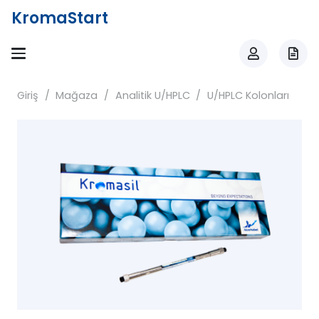
KromaStart
Giriş
/
Mağaza
/
Analitik U/HPLC
/
U/HPLC Kolonları