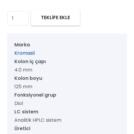
Kromasil
TEKLİFE EKLE
60
Diol
HPLC
Marka
Kolon,
Kromasil
60
Kolon iç çapı
Å,
4.0 mm
5
Kolon boyu
µm,
125 mm
4.0
Fonksiyonel grup
mm
Diol
x
LC sistem
125
Analitik HPLC sistem
mm,
Üretici
1/pk