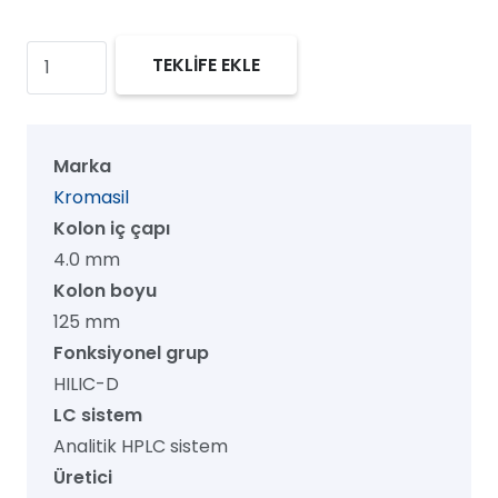
Kromasil
TEKLİFE EKLE
60
HILIC-
D
Marka
HPLC
Kromasil
Kolon,
Kolon iç çapı
60
4.0 mm
Å,
Kolon boyu
5
125 mm
µm,
Fonksiyonel grup
4.0
HILIC-D
mm
LC sistem
x
Analitik HPLC sistem
125
Üretici
mm,