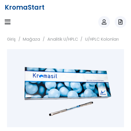
KromaStart
Giriş
/
Mağaza
/
Analitik U/HPLC
/
U/HPLC Kolonları