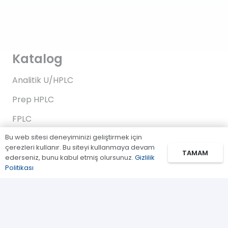
Katalog
Analitik U/HPLC
Prep HPLC
FPLC
Bu web sitesi deneyiminizi geliştirmek için
Gaz Kromatografi
çerezleri kullanır. Bu siteyi kullanmaya devam
TAMAM
Standartlar/Reaktifler
ederseniz, bunu kabul etmiş olursunuz.
Gizlilik
Politikası
Uygulama Kitleri
Bağlantılar