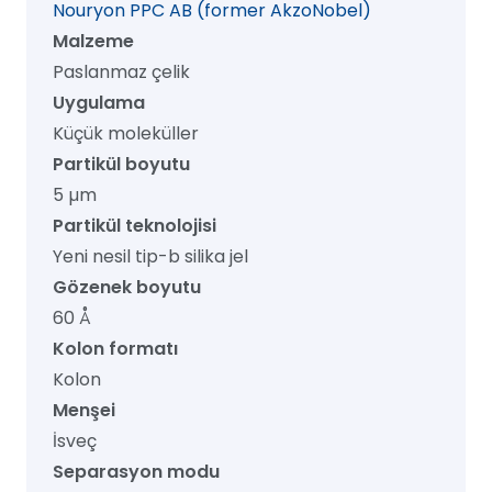
Nouryon PPC AB (former AkzoNobel)
1/pk
Malzeme
adet
Paslanmaz çelik
Uygulama
Küçük moleküller
Partikül boyutu
5 µm
Partikül teknolojisi
Yeni nesil tip-b silika jel
Gözenek boyutu
60 Å
Kolon formatı
Kolon
Menşei
İsveç
Separasyon modu