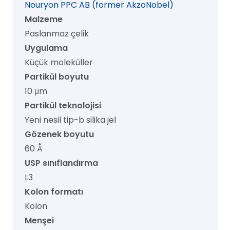
Nouryon PPC AB (former AkzoNobel)
adet
Malzeme
Paslanmaz çelik
Uygulama
Küçük moleküller
Partikül boyutu
10 μm
Partikül teknolojisi
Yeni nesil tip-b silika jel
Gözenek boyutu
60 Å
USP sınıflandırma
L3
Kolon formatı
Kolon
Menşei