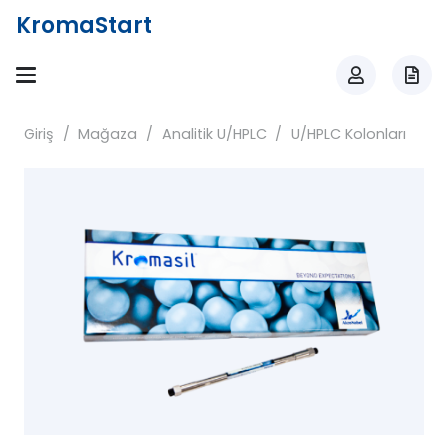
KromaStart
Giriş
/
Mağaza
/
Analitik U/HPLC
/
U/HPLC Kolonları