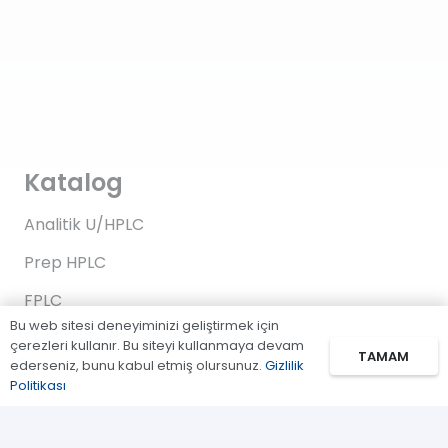
Katalog
Analitik U/HPLC
Prep HPLC
FPLC
Bu web sitesi deneyiminizi geliştirmek için
Gaz Kromatografi
çerezleri kullanır. Bu siteyi kullanmaya devam
TAMAM
ederseniz, bunu kabul etmiş olursunuz.
Gizlilik
Standartlar/Reaktifler
Politikası
Uygulama Kitleri