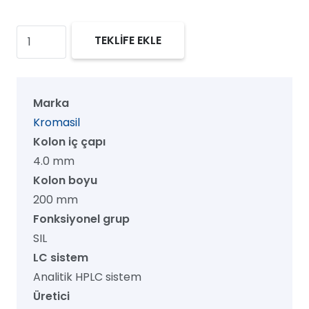
Kromasil
TEKLİFE EKLE
60
SIL
HPLC
Marka
Kolon,
Kromasil
60
Kolon iç çapı
Å,
4.0 mm
10
Kolon boyu
µm,
200 mm
4.0
Fonksiyonel grup
mm
SIL
x
LC sistem
200
Analitik HPLC sistem
mm,
Üretici
1/pk