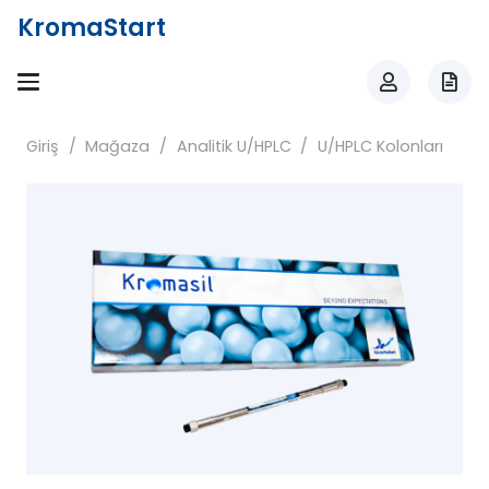
KromaStart
Giriş
/
Mağaza
/
Analitik U/HPLC
/
U/HPLC Kolonları