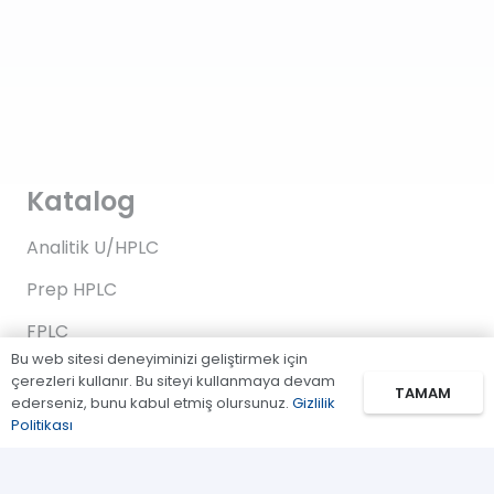
Katalog
Analitik U/HPLC
Prep HPLC
FPLC
Bu web sitesi deneyiminizi geliştirmek için
Gaz Kromatografi
çerezleri kullanır. Bu siteyi kullanmaya devam
TAMAM
ederseniz, bunu kabul etmiş olursunuz.
Gizlilik
Standartlar/Reaktifler
Politikası
Uygulama Kitleri