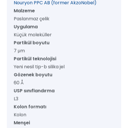
Nouryon PPC AB (former AkzoNobel)
adet
Malzeme
Paslanmaz çelik
Uygulama
Küçük moleküller
Partikül boyutu
7 μm
Partikül teknolojisi
Yeni nesil tip-b silika jel
Gözenek boyutu
60 Å
USP sınıflandırma
L3
Kolon formatı
Kolon
Menşei