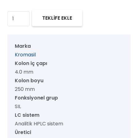
Kromasil
TEKLİFE EKLE
60
SIL
HPLC
Marka
Kolon,
Kromasil
60
Kolon iç çapı
Å,
4.0 mm
7
Kolon boyu
µm,
250 mm
4.0
Fonksiyonel grup
mm
SIL
x
LC sistem
250
Analitik HPLC sistem
mm,
Üretici
1/pk