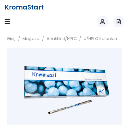
KromaStart
Giriş
/
Mağaza
/
Analitik U/HPLC
/
U/HPLC Kolonları