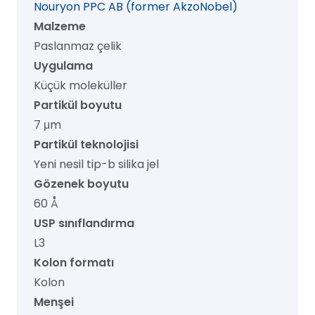
Nouryon PPC AB (former AkzoNobel)
adet
Malzeme
Paslanmaz çelik
Uygulama
Küçük moleküller
Partikül boyutu
7 μm
Partikül teknolojisi
Yeni nesil tip-b silika jel
Gözenek boyutu
60 Å
USP sınıflandırma
L3
Kolon formatı
Kolon
Menşei