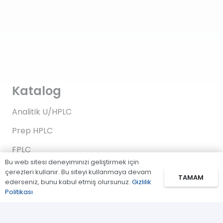
Katalog
Analitik U/HPLC
Prep HPLC
FPLC
Bu web sitesi deneyiminizi geliştirmek için
Gaz Kromatografi
çerezleri kullanır. Bu siteyi kullanmaya devam
TAMAM
ederseniz, bunu kabul etmiş olursunuz.
Gizlilik
Standartlar/Reaktifler
Politikası
Uygulama Kitleri