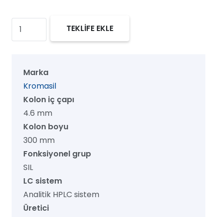
Kromasil
TEKLİFE EKLE
60
SIL
HPLC
Marka
Kolon,
Kromasil
60
Kolon iç çapı
Å,
4.6 mm
7
Kolon boyu
µm,
300 mm
4.6
Fonksiyonel grup
mm
SIL
x
LC sistem
300
Analitik HPLC sistem
mm,
Üretici
1/pk