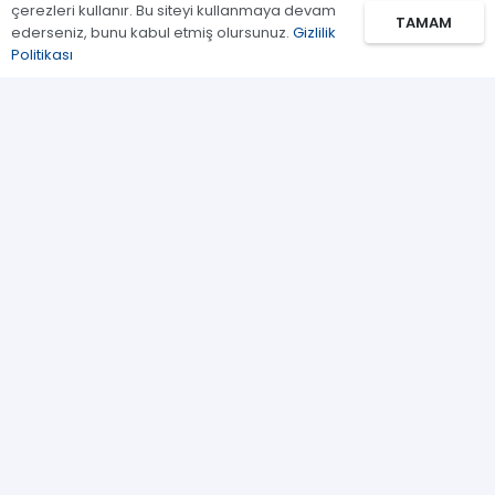
çerezleri kullanır. Bu siteyi kullanmaya devam
TAMAM
Gaz Kromatografi
ederseniz, bunu kabul etmiş olursunuz.
Gizlilik
Politikası
Standartlar/Reaktifler
Uygulama Kitleri
Bağlantılar
Biz Kimiz
İletişim
Kullanım Koşulları
Gizlilik Politikası
Sosyal Ağ Bağlantıları