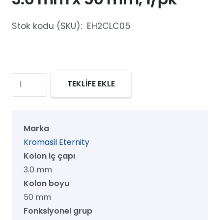
Stok kodu (SKU):
EH2CLC05
Kromasil
TEKLİFE EKLE
Eternity
C18
UHPLC
Marka
Kolon,
Kromasil Eternity
110
Kolon iç çapı
Å,
3.0 mm
2.5
Kolon boyu
µm,
50 mm
3.0
Fonksiyonel grup
mm