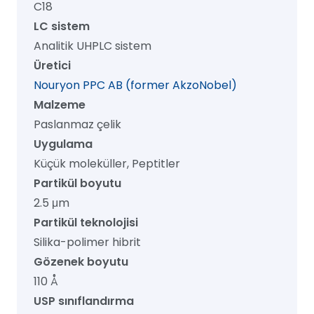
C18
x
LC sistem
50
Analitik UHPLC sistem
mm,
Üretici
1/pk
Nouryon PPC AB (former AkzoNobel)
adet
Malzeme
Paslanmaz çelik
Uygulama
Küçük moleküller, Peptitler
Partikül boyutu
2.5 μm
Partikül teknolojisi
Silika-polimer hibrit
Gözenek boyutu
110 Å
USP sınıflandırma