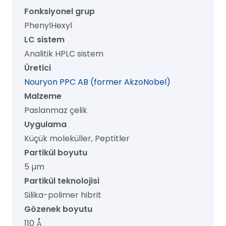
4.0
Fonksiyonel grup
mm
PhenylHexyl
x
LC sistem
100
Analitik HPLC sistem
mm,
Üretici
1/pk
Nouryon PPC AB (former AkzoNobel)
adet
Malzeme
Paslanmaz çelik
Uygulama
Küçük moleküller, Peptitler
Partikül boyutu
5 µm
Partikül teknolojisi
Silika-polimer hibrit
Gözenek boyutu
110 Å