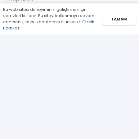
Bu web sitesi deneyiminizi geliştirmek için
FPLC
çerezleri kullanır. Bu siteyi kullanmaya devam
TAMAM
ederseniz, bunu kabul etmiş olursunuz.
Gizlilik
Gaz Kromatografi
Politikası
Standartlar/Reaktifler
Uygulama Kitleri
Bağlantılar
Biz Kimiz
İletişim
Kullanım Koşulları
Gizlilik Politikası