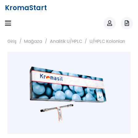
KromaStart
Giriş
/
Mağaza
/
Analitik U/HPLC
/
U/HPLC Kolonları