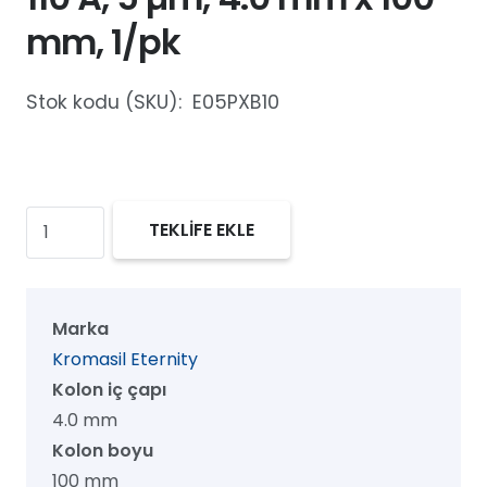
mm, 1/pk
Stok kodu (SKU):
E05PXB10
Kromasil
TEKLİFE EKLE
Eternity
PhenylHexyl
HPLC
Marka
Kolon,
Kromasil Eternity
110
Kolon iç çapı
Å,
4.0 mm
5
Kolon boyu
µm,
100 mm