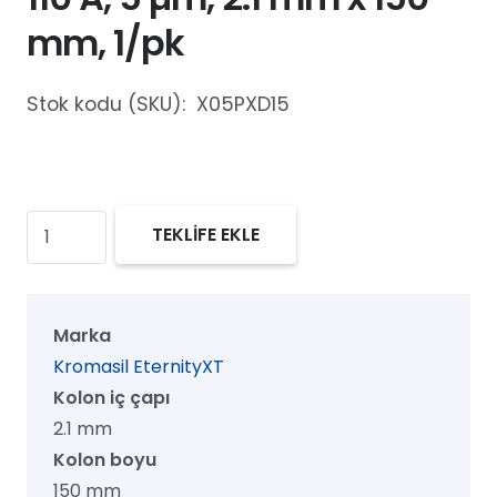
mm, 1/pk
Stok kodu (SKU):
X05PXD15
Kromasil
TEKLİFE EKLE
EternityXT
PhenylHexyl
HPLC
Marka
Kolon,
Kromasil EternityXT
110
Kolon iç çapı
Å,
2.1 mm
5
Kolon boyu
µm,
150 mm