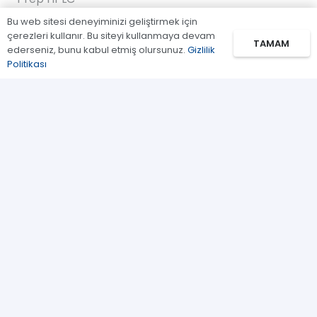
Bu web sitesi deneyiminizi geliştirmek için
FPLC
çerezleri kullanır. Bu siteyi kullanmaya devam
TAMAM
ederseniz, bunu kabul etmiş olursunuz.
Gizlilik
Gaz Kromatografi
Politikası
Standartlar/Reaktifler
Uygulama Kitleri
Bağlantılar
Biz Kimiz
İletişim
Kullanım Koşulları
Gizlilik Politikası