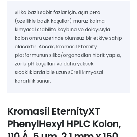
Silika bazlı sabit fazlar için, aşırı pH’a
(özellikle bazik koşullar) maruz kalma,
kimyasal stabilite kaybına ve dolayısıyla
kolon ömrü üzerinde olumsuz bir etkiye sahip
olacaktır. Ancak, Kromasil Eternity
platformunun silika/organosilan hibrit yapısı,
zorlu pH koşulları ve daha yüksek
sıcaklıklarda bile uzun süreli kimyasal
kararlılık sunar.
Kromasil EternityXT
PhenylHexyl HPLC Kolon,
110 Å, 5 µm, 2.1 mm x 150