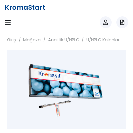
KromaStart
Giriş
/
Mağaza
/
Analitik U/HPLC
/
U/HPLC Kolonları