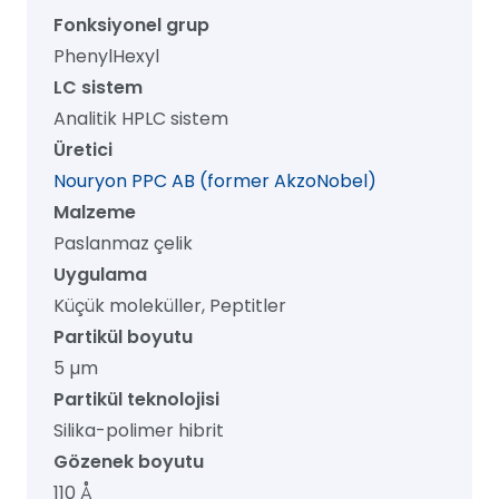
2.1
Fonksiyonel grup
mm
PhenylHexyl
x
LC sistem
150
Analitik HPLC sistem
mm,
Üretici
1/pk
Nouryon PPC AB (former AkzoNobel)
adet
Malzeme
Paslanmaz çelik
Uygulama
Küçük moleküller, Peptitler
Partikül boyutu
5 µm
Partikül teknolojisi
Silika-polimer hibrit
Gözenek boyutu
110 Å