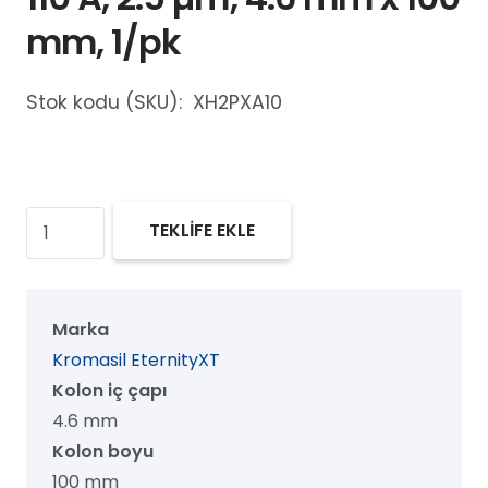
mm, 1/pk
Stok kodu (SKU):
XH2PXA10
Kromasil
TEKLİFE EKLE
EternityXT
PhenylHexyl
UHPLC
Marka
Kolon,
Kromasil EternityXT
110
Kolon iç çapı
Å,
4.6 mm
2.5
Kolon boyu
µm,
100 mm