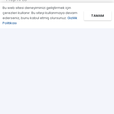
Bu web sitesi deneyiminizi geliştirmek için
FPLC
çerezleri kullanır. Bu siteyi kullanmaya devam
TAMAM
ederseniz, bunu kabul etmiş olursunuz.
Gizlilik
Gaz Kromatografi
Politikası
Standartlar/Reaktifler
Uygulama Kitleri
Bağlantılar
Biz Kimiz
İletişim
Kullanım Koşulları
Gizlilik Politikası