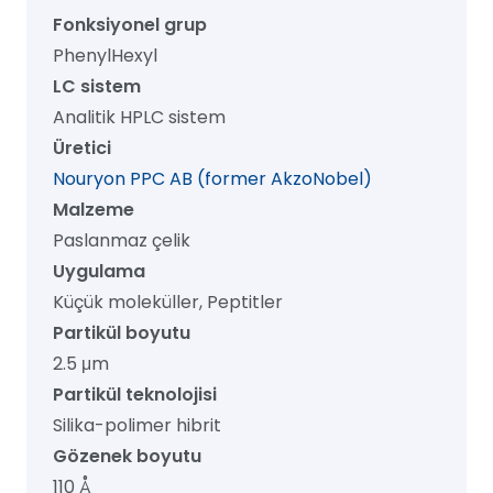
4.6
Fonksiyonel grup
mm
PhenylHexyl
x
LC sistem
100
Analitik HPLC sistem
mm,
Üretici
1/pk
Nouryon PPC AB (former AkzoNobel)
adet
Malzeme
Paslanmaz çelik
Uygulama
Küçük moleküller, Peptitler
Partikül boyutu
2.5 μm
Partikül teknolojisi
Silika-polimer hibrit
Gözenek boyutu
110 Å