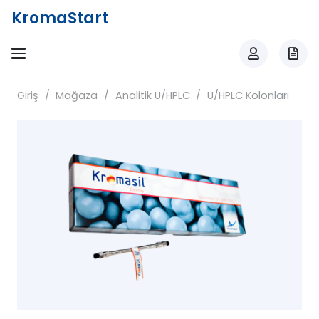
KromaStart
Giriş
/
Mağaza
/
Analitik U/HPLC
/
U/HPLC Kolonları