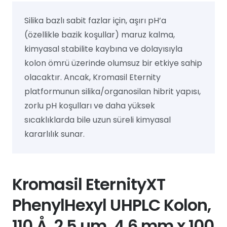
Silika bazlı sabit fazlar için, aşırı pH’a
(özellikle bazik koşullar) maruz kalma,
kimyasal stabilite kaybına ve dolayısıyla
kolon ömrü üzerinde olumsuz bir etkiye sahip
olacaktır. Ancak, Kromasil Eternity
platformunun silika/organosilan hibrit yapısı,
zorlu pH koşulları ve daha yüksek
sıcaklıklarda bile uzun süreli kimyasal
kararlılık sunar.
Kromasil EternityXT
PhenylHexyl UHPLC Kolon,
110 Å, 2.5 µm, 4.6 mm x 100