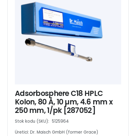
Adsorbosphere C18 HPLC
Kolon, 80 Å, 10 µm, 4.6 mm x
250 mm, 1/pk [287052]
Stok kodu (SKU):
5125964
Üretici:
Dr. Maisch GmbH (former Grace)